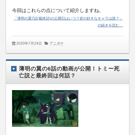
今回はこれらの点について紹介しますね。
「薄明の翼7話(最終話)の公開日はいつ？皆の好きなキャラは誰？」
の続きを読む…
2020年7月24日
アニポケ
薄明の翼の6話の動画が公開！トミー死
亡説と最終回は何話？