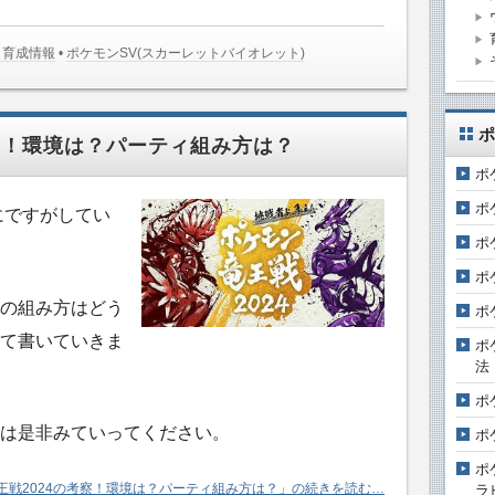
･育成情報
•
ポケモンSV(スカーレットバイオレット)
ポ
察！環境は？パーティ組み方は？
ポ
ポ
にですがしてい
ポ
ポ
の組み方はどう
ポ
て書いていきま
ポ
法
ポ
は是非みていってください。
ポ
ポ
王戦2024の考察！環境は？パーティ組み方は？」の続きを読む…
ラ