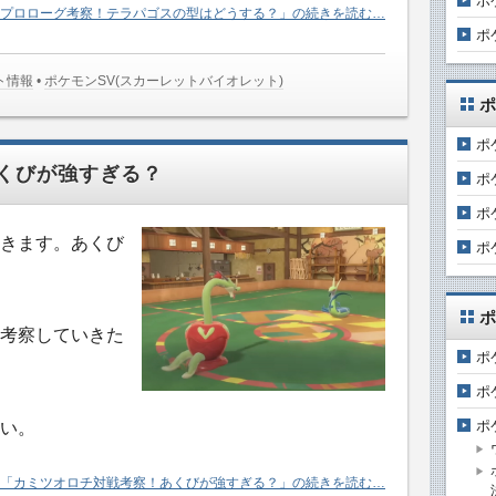
ポ
プロローグ考察！テラパゴスの型はどうする？」の続きを読む…
ポ
ト情報
•
ポケモンSV(スカーレットバイオレット)
ポ
ポ
くびが強すぎる？
ポ
ポ
きます。あくび
ポ
ポ
考察していきた
ポ
ポ
ポ
い。
「カミツオロチ対戦考察！あくびが強すぎる？」の続きを読む…