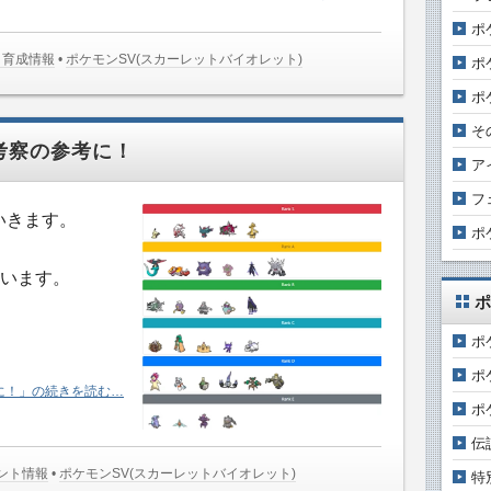
ポ
･育成情報
•
ポケモンSV(スカーレットバイオレット)
ポ
ポ
そ
！考察の参考に！
ア
フ
いきます。
ポ
います。
ポ
ポ
ポ
考に！」の続きを読む…
ポ
伝
ベント情報
•
ポケモンSV(スカーレットバイオレット)
特