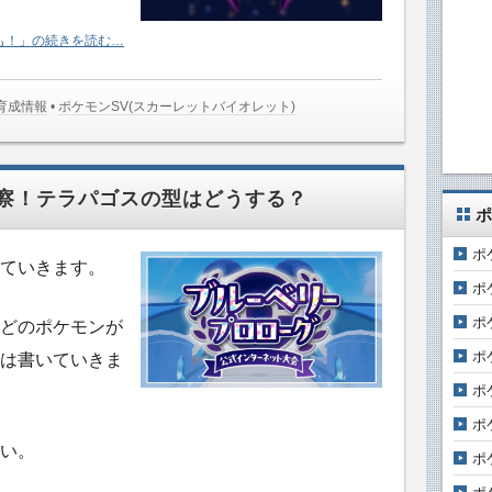
も！」の続きを読む…
･育成情報
•
ポケモンSV(スカーレットバイオレット)
察！テラパゴスの型はどうする？
ポ
ポ
ていきます。
ポ
ポ
どのポケモンが
ポ
は書いていきま
ポ
ポ
い。
ポ