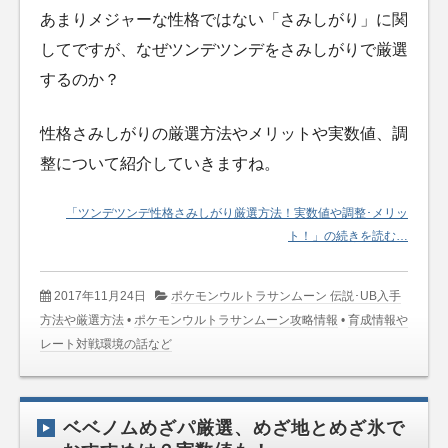
あまりメジャーな性格ではない「さみしがり」に関
してですが、なぜツンデツンデをさみしがりで厳選
するのか？
性格さみしがりの厳選方法やメリットや実数値、調
整について紹介していきますね。
「ツンデツンデ性格さみしがり厳選方法！実数値や調整･メリッ
ト！」の続きを読む…
2017年11月24日
ポケモンウルトラサンムーン 伝説･UB入手
方法や厳選方法
•
ポケモンウルトラサンムーン攻略情報
•
育成情報や
レート対戦環境の話など
ベベノムめざパ厳選、めざ地とめざ氷で