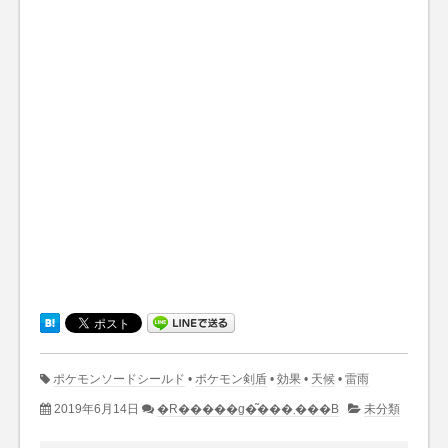
ポケモンソードシールド
•
ポケモン剣盾
•
効果
•
天候
•
雷雨
2019年6月14日
�R�����g�͂���܂���B
未分類