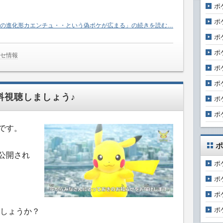
ポ
ポ
の進化形カエンチュ・・という偽ポケが広まる」の続きを読む…
ポ
ポ
ガセ情報
ポ
ポ
料視聴しましょう♪
ポ
ポ
です。
ポ
公開され
ポ
ポ
ポ
ポ
しょうか？