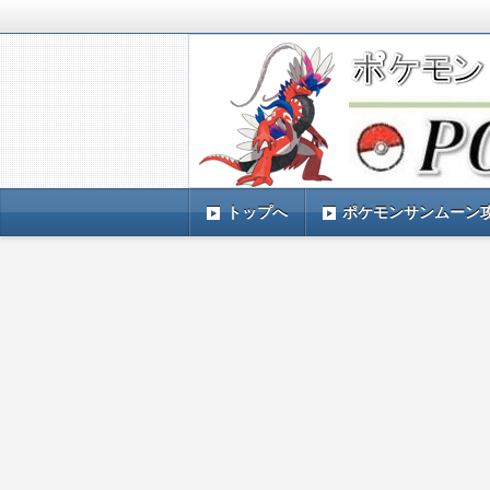
ポケモンSV(スカーレットバイオレッ
TIMES』 ポケモンSV(スカーレ
ポケモン最新情報まとめ
す。
トップへ
ポケモンサンムーン