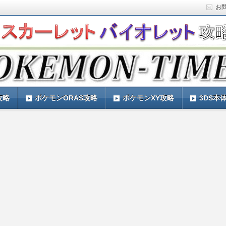
お
ト)の攻略や最新情報などをお届けする『POKEMON-
ットバイオレット)の育成論やお得な情報なども紹介していきま
『POKEMON-TIMES』
攻略
ポケモンORAS攻略
ポケモンXY攻略
3DS本