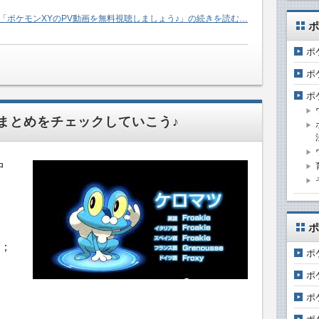
「ポケモンXYのPV動画を無料視聴しましょう♪」の続きを読む…
ポ
ポ
ポ
ポ
まとめをチェックしていこう♪
中
ポ
；
ポ
ポ
ポ