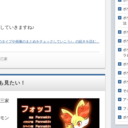
ポ
ポ
ポ
法
していきますね♪
ポ
ポ
のタイプや画像のまとめをチェックしていこう♪」の続きを読む…
ポ
ラ
御三家
ポ
ポ
ポ
も見たい！
そ
ア
御三家
フ
ポ
モン