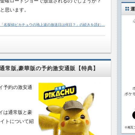
金曜ロードショーで放送されるのでしょうか？
運
と思います。
「名探偵ピカチュウの地上波の放送日は何日？」の続きを読む…
D通常版,豪華版の予約激安通販【特典】
レイ予約の激安通
ポケ
レイは通常版と豪
イトについて紹
※相互