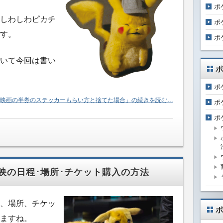
ポ
しわしわピカチ
ポ
す。
ポ
いて今回は書い
ポ
ポ
映画の半券のステッカーもらい方と捨てた場合」の続きを読む…
ポ
ポ
映の日程･場所･チケット購入の方法
、場所、チケッ
ポ
ますね。