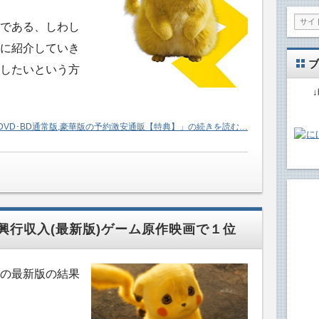
である、しわし
に紹介していき
ブ
したいという方
DVD･BD通常版,豪華版の予約激安通販【特典】」の続きを読む…
興行収入(最新版)ゲーム原作映画で１位
の最新版の結果