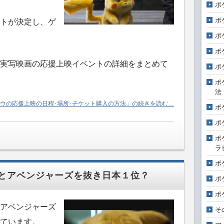
ポ
ポ
トが決定し、ゲ
ポ
ポ
実写映画の応援上映イベントの詳細をまとめて
ポ
ポ
法
ウの応援上映の日程･場所･チケット購入の方法」の続きを読む…
ポ
ポ
ポ
ラ
ポ
とアベンジャーズを抜き日本１位？
ポ
ポ
アベンジャーズ
そ
ています。