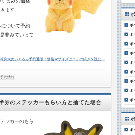
いぐるみの価格
きます。
ポ
ポ
みについて予約
ポ
是非みていって
ポ
ポ
 等身大ぬいぐるみ予約通販！価格やサイズは？」の続きを読む…
ポ
ポ
や予約情報
ポ
ポ
ポ
半券のステッカーもらい方と捨てた場合
ポ
テッカーのもら
ポ