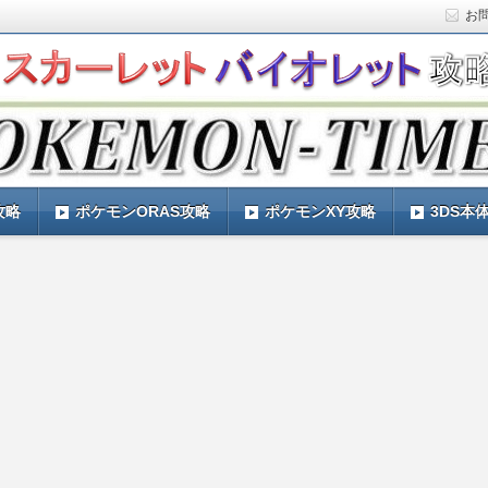
お
ト)の攻略や最新情報などをお届けする『POKEMON-
ットバイオレット)の育成論やお得な情報なども紹介していきま
『POKEMON-TIMES』
攻略
ポケモンORAS攻略
ポケモンXY攻略
3DS本