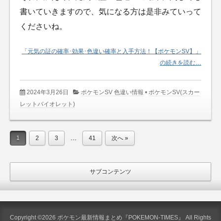
書いていきますので、気になる方は是非みていって
くださいね。
「元気の証の確率･効果･色違い確率と入手方法！【ポケモンSV】」
の続きを読む…
2024年3月26日
ポケモンSV 色違い情報
•
ポケモンSV(スカー
レットバイオレット)
…
1
2
3
41
次へ »
サブコンテンツ
Copyright ©2026 ポケモン最新情報まとめ『POKEMON-TIMES』 All Rights