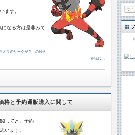
います。
ブ
気になる方は是非みて
ゼラオラのリークが？」の続き
を読む…
価格と予約通販購入に関して
関してと、予約
思います。