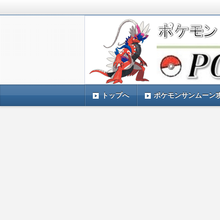
ポケモンSV(スカーレットバイオレッ
TIMES』 ポケモンSV(スカーレ
ポケモン最新情報まとめ
す。
トップへ
ポケモンサンムーン