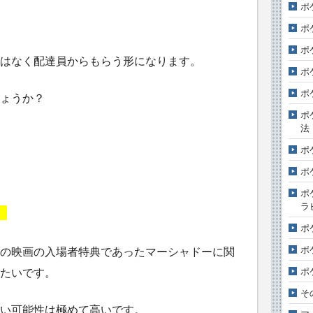
ポ
ポ
ポ
はなく配達員からもらう形になります。
ポ
ポ
ょうか？
ポ
法
ポ
ポ
ポ
ラ
。
ポ
ポ
の映画の入場者特典であったマーシャドーに関
ポ
たいです。
そ
い可能性は極めて高いです。