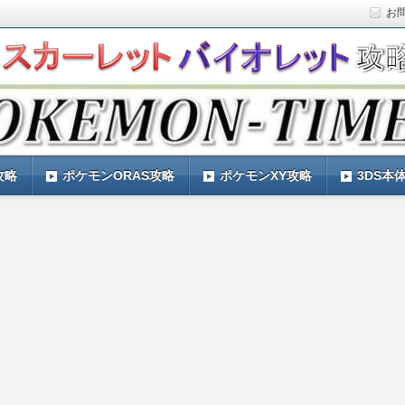
お
ト)の攻略や最新情報などをお届けする『POKEMON-
ットバイオレット)の育成論やお得な情報なども紹介していきま
『POKEMON-TIMES』
攻略
ポケモンORAS攻略
ポケモンXY攻略
3DS本