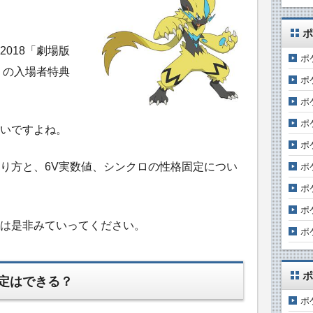
ポ
018「劇場版
ポ
」の入場者特典
ポ
ポ
ポ
いですよね。
ポ
り方と、6V実数値、シンクロの性格固定につい
ポ
ポ
ポ
は是非みていってください。
ポ
ポ
定はできる？
ポ