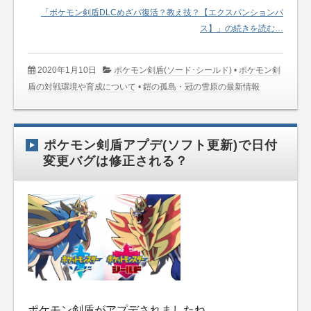
「ポケモン剣盾DLCめざパ復活？教え技？【エクスパンションパ
ス】」の続きを読む…
2020年1月10日
ポケモン剣盾(ソード･シールド)
•
ポケモン剣
盾の対戦環境や育成について
•
鎧の孤島・冠の雪原の最新情報
ポケモン剣盾アプデ(ソフト更新)で日付
変更バグは修正される？
ポケモン剣盾がアプデされましたね。