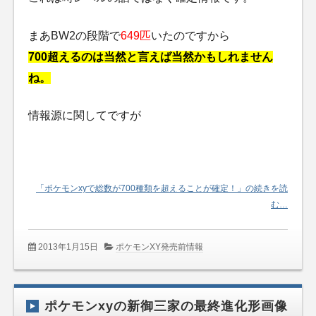
まあBW2の段階で
649匹
いたのですから
700超えるのは当然と言えば当然かもしれません
ね。
情報源に関してですが
「ポケモンxyで総数が700種類を超えることが確定！」の続きを読
む…
2013年1月15日
ポケモンXY発売前情報
ポケモンxyの新御三家の最終進化形画像