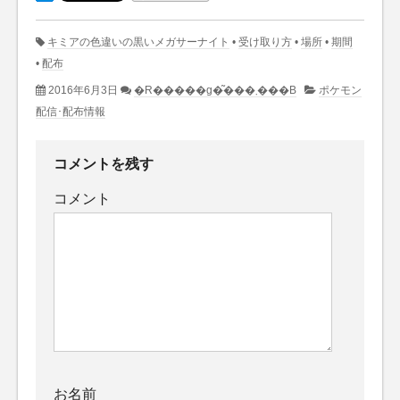
キミアの色違いの黒いメガサーナイト
•
受け取り方
•
場所
•
期間
•
配布
2016年6月3日
�R�����g�͂���܂���B
ポケモン
配信･配布情報
コメントを残す
コメント
お名前