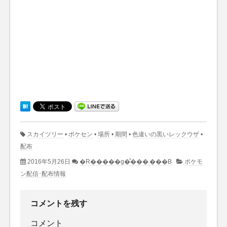
スカイツリー
•
ポケセン
•
場所
•
期間
•
色違いの黒いレックウザ
•
配布
2016年5月26日
�R�����g�͂���܂���B
ポケモ
ン配信･配布情報
コメントを残す
コメント