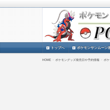
ポケモンSV(スカーレットバイオレッ
TIMES』 ポケモンSV(スカーレ
ポケモン最新情報まとめ
す。
トップへ
ポケモンサンムーン
HOME
ポケモングッズ発売日や予約情報
ポケ