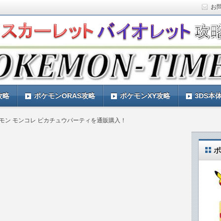
お
ト)の攻略や最新情報などをお届けする『POKEMON-
ットバイオレット)の育成論やお得な情報なども紹介していきま
『POKEMON-TIMES』
攻略
ポケモンORAS攻略
ポケモンXY攻略
3DS本
モン モンコレ ピカチュウパーティを通販購入！
ポ