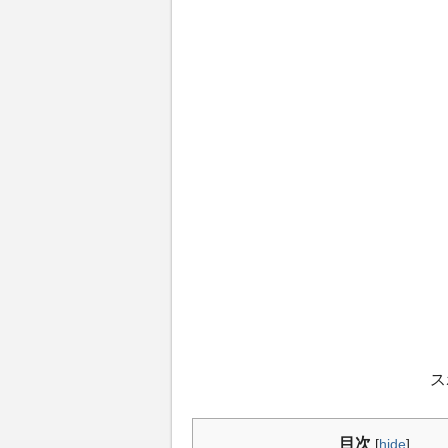
ス
目次
[
hide
]