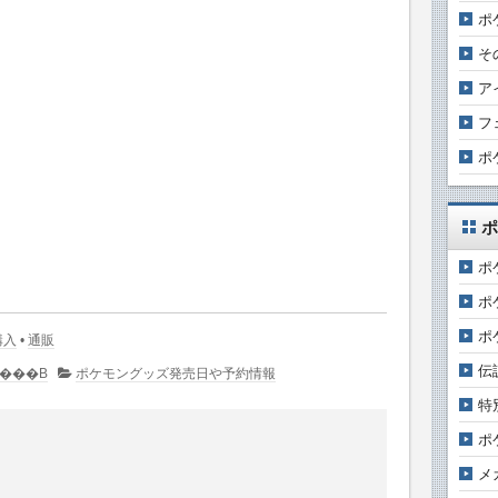
ポ
そ
ア
フ
ポ
ポ
ポ
ポ
ポ
購入
•
通販
伝
�R�����g�͂���܂���B
ポケモングッズ発売日や予約情報
特
ポ
メ