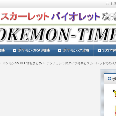
お
ト)の攻略や最新情報などをお届けする『POKEMON-
ットバイオレット)の育成論やお得な情報なども紹介していきま
『POKEMON-TIMES』
攻略
ポケモンORAS攻略
ポケモンXY攻略
3DS本
ポケモンSV DLC情報まとめ
テツノカシラのタイプ考察とスカーレットでの入
ポ