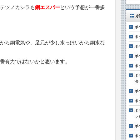
テツノカシラも
鋼エスパー
という予想が一番多
ポ
ポ
ポ
から鋼電気や、足元が少し水っぽいから鋼水な
ポ
ポ
番有力ではないかと思います。
ポ
ポ
法
ポ
ポ
ポ
ラ
ポ
ポ