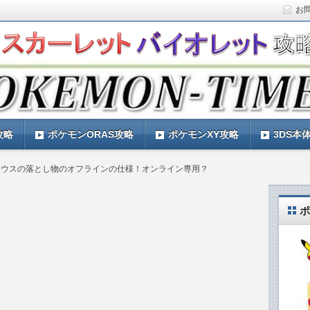
お
ト)の攻略や最新情報などをお届けする『POKEMON-
ットバイオレット)の育成論やお得な情報なども紹介していきま
『POKEMON-TIMES』
攻略
ポケモンORAS攻略
ポケモンXY攻略
3DS本
セウスの落とし物のオフラインの仕様！オンライン専用？
ポ