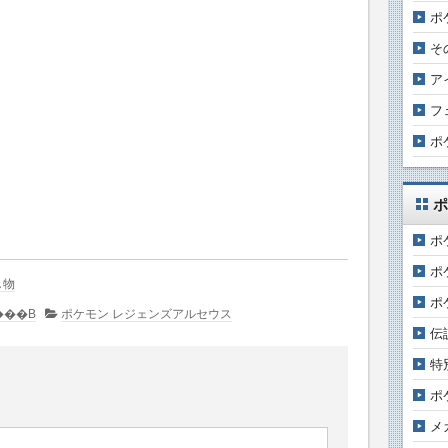
ポ
そ
ア
フ
ポ
ポ
ポ
ポ
し物
ポ
����g�͂���܂���B
ポケモン レジェンズアルセウス
伝
特
ポ
メ