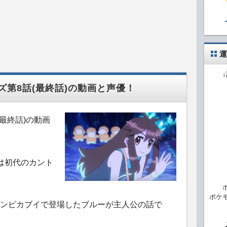
運
第8話(最終話)の動画と声優！
最終話)の動画
は初代のカント
ポケ
ンピカブイで登場したブルーが主人公の話で