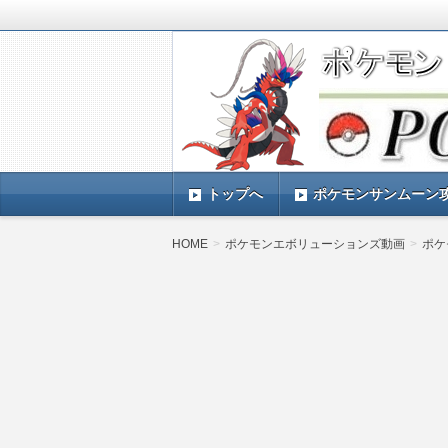
ポケモンSV(スカーレットバイオレッ
TIMES』 ポケモンSV(スカーレ
ポケモン最新情報まとめ
す。
トップへ
ポケモンサンムーン
HOME
ポケモンエボリューションズ動画
ポケ