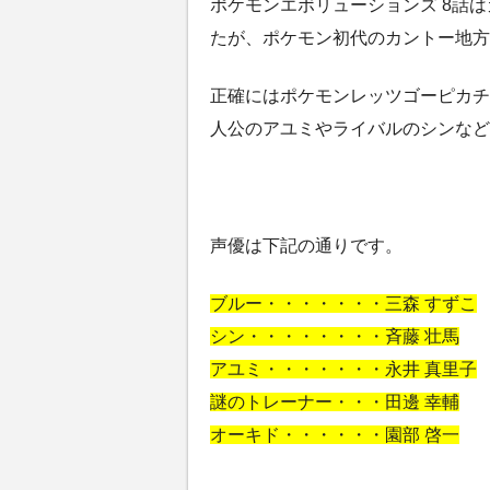
ポケモンエボリューションズ 8話
たが、ポケモン初代のカントー地方
正確にはポケモンレッツゴーピカチ
人公のアユミやライバルのシンなど
声優は下記の通りです。
ブルー・・・・・・・三森 すずこ
シン・・・・・・・・斉藤 壮馬
アユミ・・・・・・・永井 真里子
謎のトレーナー・・・田邊 幸輔
オーキド・・・・・・園部 啓一