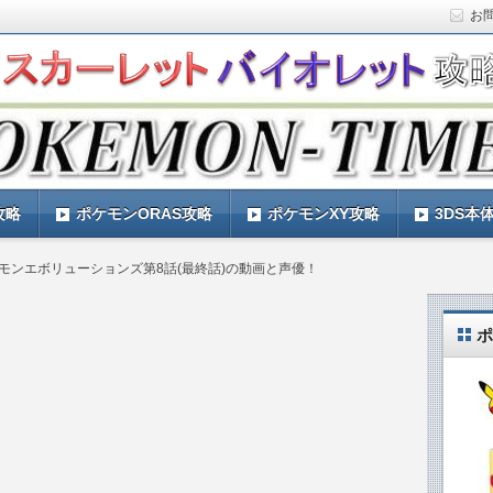
お
ト)の攻略や最新情報などをお届けする『POKEMON-
ットバイオレット)の育成論やお得な情報なども紹介していきま
『POKEMON-TIMES』
攻略
ポケモンORAS攻略
ポケモンXY攻略
3DS本
モンエボリューションズ第8話(最終話)の動画と声優！
ポ