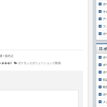
ポ
そ
ア
フ
ポ
ポ
優
•
最終話
ポ
�R�����g�͂���܂���B
ポケモンエボリューションズ動画
ポ
ポ
伝
特
ポ
メ