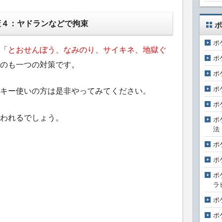
策４：ヤドランなどで拘束
ポ
ポ
「
とおせんぼう、なみのり、サイキネ、地獄ぐ
ポ
のも一つの対策です。
ポ
ポ
キー使いの方は是非やってみてください。
ポ
われるでしょう。
ポ
法
ポ
ポ
ポ
ラ
ポ
ポ