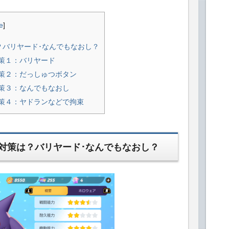
e
]
バリヤード･なんでもなおし？
策１：バリヤード
策２：だっしゅつボタン
策３：なんでもなおし
策４：ヤドランなどで拘束
対策は？バリヤード･なんでもなおし？