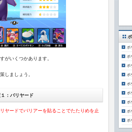
ポ
ポ
ポ
すがいくつかあります。
ポ
策しましょう。
ポ
ポ
ポ
策１：バリヤード
ポ
リヤードでバリアーを貼ることでたたりめを止
ポ
ポ