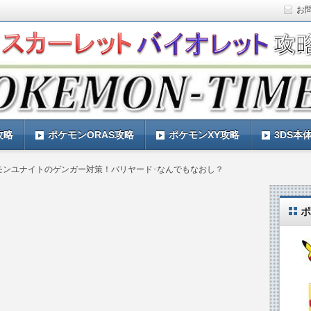
お
ト)の攻略や最新情報などをお届けする『POKEMON-
ットバイオレット)の育成論やお得な情報なども紹介していきま
『POKEMON-TIMES』
攻略
ポケモンORAS攻略
ポケモンXY攻略
3DS本
モンユナイトのゲンガー対策！バリヤード･なんでもなおし？
ポ