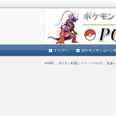
ポケモンSV(スカーレットバイオレッ
TIMES』 ポケモンSV(スカーレ
ポケモン最新情報まとめ
す。
トップへ
ポケモンサンムーン
HOME
ポケモン剣盾(ソード･シールド)
色違い