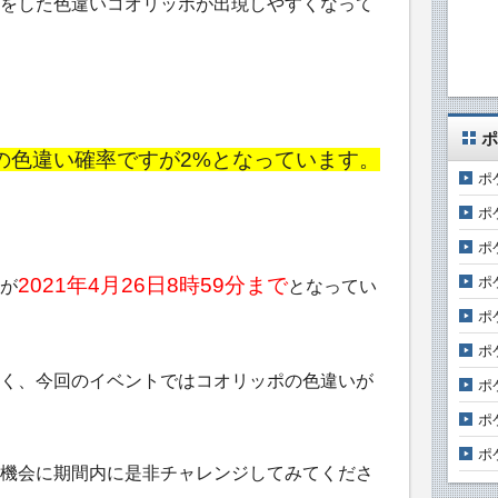
をした色違いコオリッポが出現しやすくなって
ポ
の色違い確率ですが2%となっています。
ポ
ポ
ポ
2021年4月26日8時59分まで
ポ
が
となってい
ポ
ポ
く、今回のイベントではコオリッポの色違いが
ポ
ポ
ポ
機会に期間内に是非チャレンジしてみてくださ