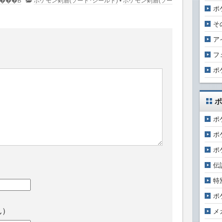
�R�����g�͂���܂���B
ポケモン剣盾(ソード･シールド)
•
ポケモン剣盾(ソー
ポ
そ
ア
フ
ポ
ポ
ポ
ポ
ポ
伝
特
ポ
ん）
メ