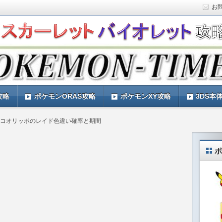
お
ト)の攻略や最新情報などをお届けする『POKEMON-
ットバイオレット)の育成論やお得な情報なども紹介していきま
『POKEMON-TIMES』
攻略
ポケモンORAS攻略
ポケモンXY攻略
3DS本
コオリッポのレイド色違い確率と期間
ポ