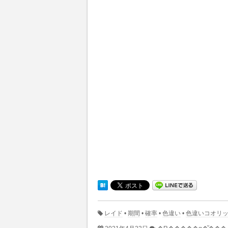
レイド
•
期間
•
確率
•
色違い
•
色違いコオリ