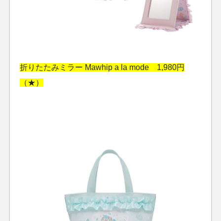
折りたたみミラー Mawhip a la mode 1,980円
（★）