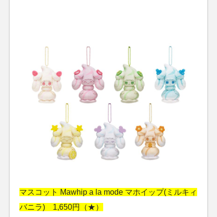
マスコット Mawhip a la mode マホイップ(ミルキィ
バニラ) 1,650円（★）