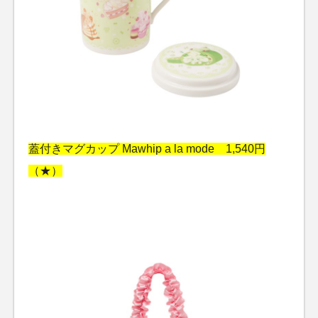
蓋付きマグカップ Mawhip a la mode 1,540円
（★）