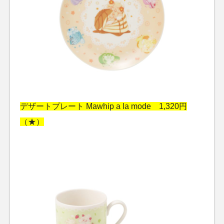
デザートプレート Mawhip a la mode 1,320円
（★）