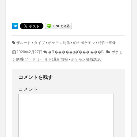
ザルード
•
タイプ
•
ポケモン剣盾
•
幻のポケモン
•
特性
•
画像
2020年2月27日
�R�����g�͂���܂���B
ポケモ
ン剣盾(ソード･シールド)最新情報
•
ポケモン映画2020
コメントを残す
コメント