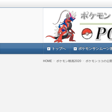
ポケモンSV(スカーレットバイオレッ
TIMES』 ポケモンSV(スカーレ
ポケモン最新情報まとめ
す。
トップへ
ポケモンサンムーン
HOME
ポケモン映画2020
ポケモンココの公開