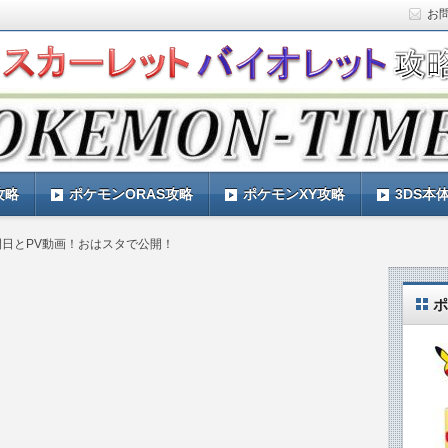
お
ト)の攻略や最新情報などをお届けする『POKEMON-
ットバイオレット)の育成論やお得な情報なども紹介していきま
『POKEMON-TIMES』
攻略
ポケモンORAS攻略
ポケモンXY攻略
3DS本
日とPV動画！おはスタで公開！
ポ