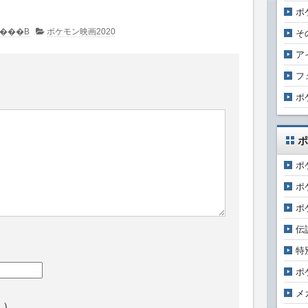
ポ
�R�����g�͂���܂���B
ポケモン映画2020
そ
ア
フ
ポ
ポ
ポ
ポ
ポ
伝
特
ポ
メ
ん）