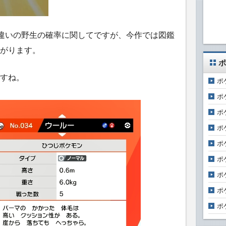
色違いの野生の確率に関してですが、今作では図鑑
がります。
ポ
すね。
ポ
ポ
ポ
ポ
ポ
ポ
ポ
ポ
ポ