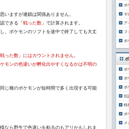
ポ
思いますが連鎖は関係ありません。
そ
認できる「
戦った数
」で計算されます。
ア
し、ポケモンのソフトを途中で終了しても大丈
フ
ポ
戦った数」にはカウントされません。
ポ
ケモンの色違いが孵化出やすくなるかは不明の
ポ
ポ
ポ
同じ種のポケモンが短時間で多く出現する可能
伝
特
ポ
メ
様なら野生で色違いを粘るのもアリかもしれま