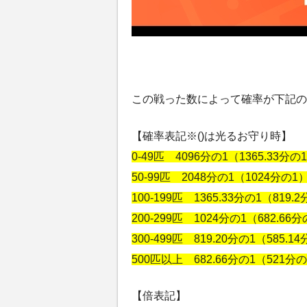
この戦った数によって確率が下記の
【確率表記※()は光るお守り時】
0-49匹 4096分の1（1365.33分の
50-99匹 2048分の1（1024分の1
100-199匹 1365.33分の1（819.
200-299匹 1024分の1（682.66
300-499匹 819.20分の1（585.1
500匹以上 682.66分の1（521分
【倍表記】