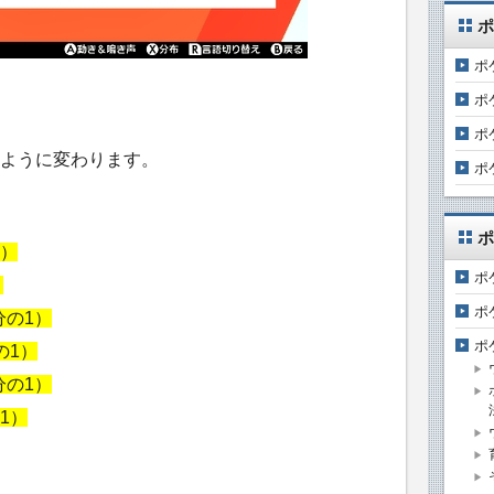
ポ
ポ
ポ
ポ
ように変わります。
ポ
ポ
1）
ポ
）
ポ
2分の1）
ポ
分の1）
4分の1）
の1）