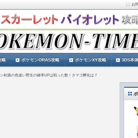
お
ト)の攻略や最新情報などをお届けする『POKEMON-
ットバイオレット)の育成論やお得な情報なども紹介していきま
『POKEMON-TIMES』
攻略
ポケモンORAS攻略
ポケモンXY攻略
3DS本
ン剣盾の色違い野生の確率UPは戦った数！タマゴ孵化は？
ポ