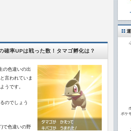
運
の確率UPは戦った数！タマゴ孵化は？
野生の色違いの出
と言われていま
ようです。
るのでしょう
ポケ
ド)で色違いの野