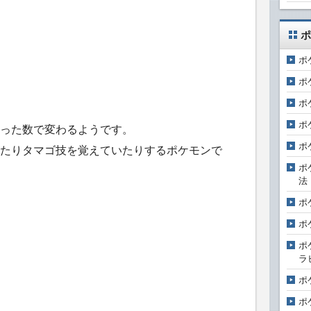
ポ
ポ
ポ
ポ
ポ
った数で変わるようです。
ポ
たりタマゴ技を覚えていたりするポケモンで
ポ
法
ポ
ポ
ポ
ラ
ポ
ポ