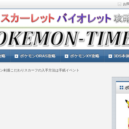
お
ト)の攻略や最新情報などをお届けする『POKEMON-
ットバイオレット)の育成論やお得な情報なども紹介していきま
『POKEMON-TIMES』
攻略
ポケモンORAS攻略
ポケモンXY攻略
3DS本
ン剣盾こだわりスカーフの入手方法は手紙イベント
ポ