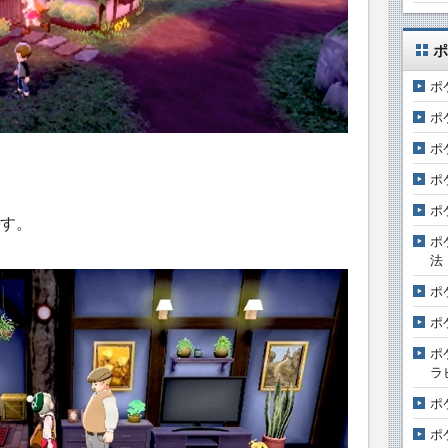
ポ
ポ
ポ
ポ
ポ
ポ
す。
ポ
法
ポ
ポ
ポ
ラ
ポ
ポ