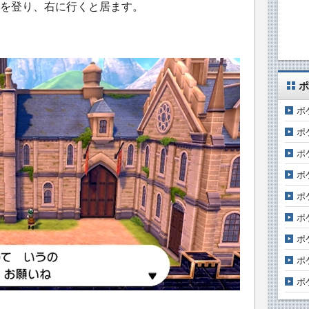
を登り、右に行くと居ます。
ポ
ポ
ポ
ポ
ポ
ポ
ポ
ポ
ポ
ポ