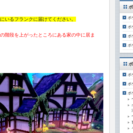
ポ
ポ
にいるフランクに届けてください。
ポ
の階段を上がったところにある家の中に居ま
ポ
ポ
ポ
ポ
ポ
ポ