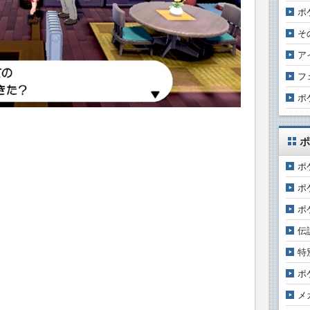
ポ
そ
ア
フ
ポ
ポ
ポ
ポ
ポ
伝
特
ポ
メ