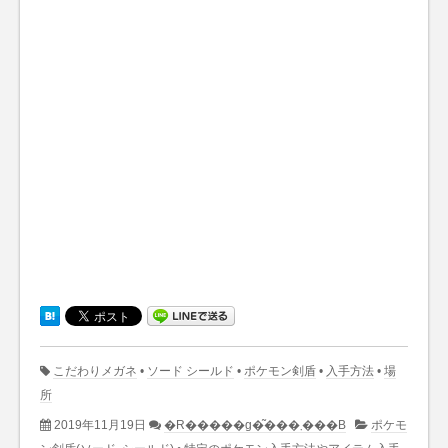
こだわりメガネ
•
ソード シールド
•
ポケモン剣盾
•
入手方法
•
場
所
2019年11月19日
�R�����g�͂���܂���B
ポケモ