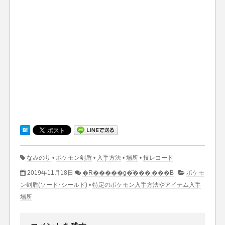
なみのり
•
ポケモン剣盾
•
入手方法
•
場所
•
技レコード
2019年11月18日
�R�����g�͂���܂���B
ポケモ
ン剣盾(ソード･シールド)
•
特定のポケモン入手方法やアイテム入手
場所