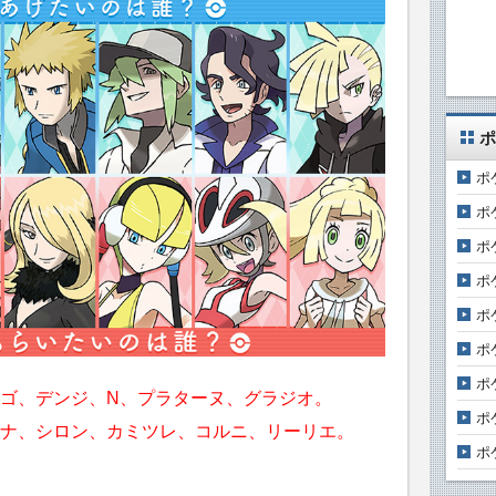
ポ
ポ
ポ
ポ
ポ
ポ
ポ
ポ
ゴ、デンジ、N、プラターヌ、グラジオ。
ポ
ナ、シロン、カミツレ、コルニ、リーリエ。
ポ