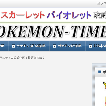
お
ト)の攻略や最新情報などをお届けする『POKEMON-
ットバイオレット)の育成論やお得な情報なども紹介していきま
『POKEMON-TIMES』
攻略
ポケモンORAS攻略
ポケモンXY攻略
3DS本
ラのチョコ公式企画！投票方法は？
ポ