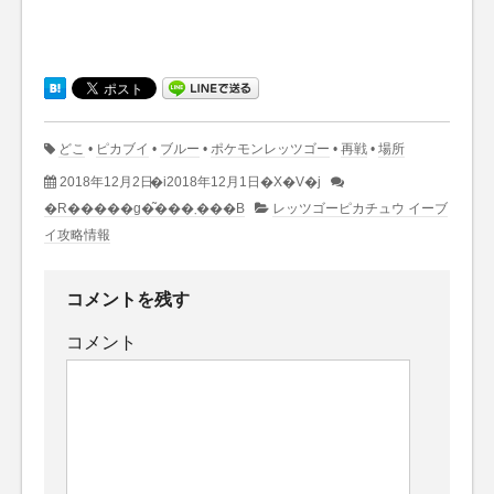
どこ
•
ピカブイ
•
ブルー
•
ポケモンレッツゴー
•
再戦
•
場所
2018年12月2日
�i2018年12月1日�X�V�j
�R�����g�͂���܂���B
レッツゴーピカチュウ イーブ
イ攻略情報
コメントを残す
コメント