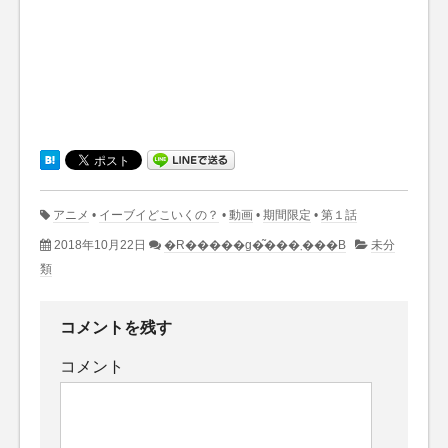
アニメ
•
イーブイどこいくの？
•
動画
•
期間限定
•
第１話
2018年10月22日
�R�����g�͂���܂���B
未分
類
コメントを残す
コメント