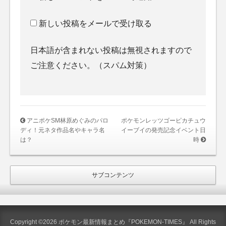
新しい投稿をメールで受け取る
日本語が含まれない投稿は無視されますので
ご注意ください。（スパム対策）
アニポケSM林原めぐみのパロ
ポケモンレッツゴーピカチュウ
ディ！元ネタ作品名やキャラ名
イーブイの発売記念イベント日
は？
時
サブコンテンツ
Copyright ©2026 ポケモン最新情報まとめ『POKEMON-TIMES』 All Rights