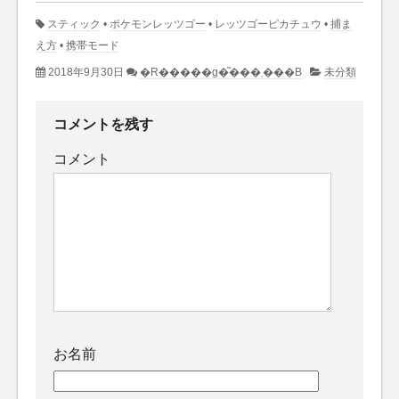
スティック
•
ポケモンレッツゴー
•
レッツゴーピカチュウ
•
捕ま
え方
•
携帯モード
2018年9月30日
�R�����g�͂���܂���B
未分類
コメントを残す
コメント
お名前