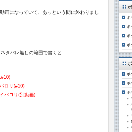
ポ
動画になっていて、あっという間に終わりまし
ポ
ポ
ポ
ポ
をネタバレ無しの範囲で書くと
ポ
ポ
#10)
ポ
バロリ(#10)
ポ
ライバロリ(別動画)