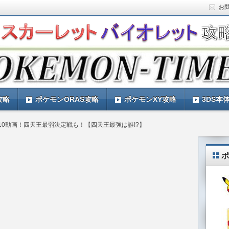
お
ト)の攻略や最新情報などをお届けする『POKEMON-
ットバイオレット)の育成論やお得な情報なども紹介していきま
『POKEMON-TIMES』
攻略
ポケモンORAS攻略
ポケモンXY攻略
3DS本
10動画！四天王最弱決定戦も！【四天王最強は誰!?】
ポ