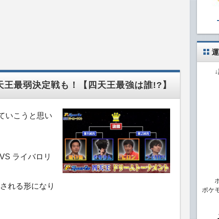
運
天王最弱決定戦も！【四天王最強は誰!?】
していこうと思い
VS ライバロリ
される形になり
ポケ