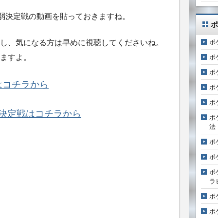
最弱決定戦の動画を貼っておきますね。
ポ
し、気になる方は早めに視聴してくださいね。
ポ
ますよ。
ポ
ポ
はコチラから
ポ
ポ
弱決定戦はコチラから
ポ
法
ポ
ポ
ポ
ラ
ポ
ポ