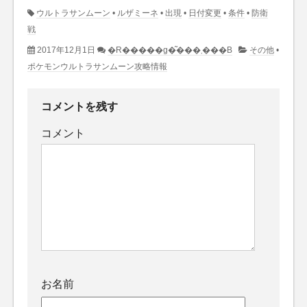
ウルトラサンムーン
•
ルザミーネ
•
出現
•
日付変更
•
条件
•
防衛
戦
2017年12月1日
�R�����g�͂���܂���B
その他
•
ポケモンウルトラサンムーン攻略情報
コメントを残す
コメント
お名前