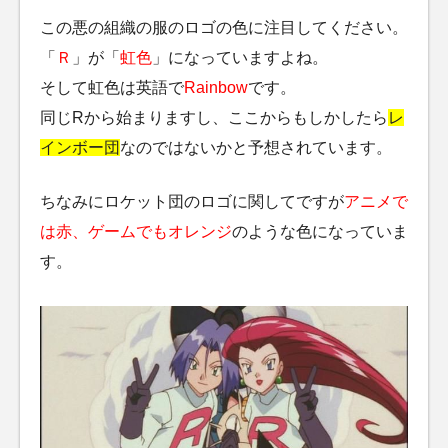
この悪の組織の服のロゴの色に注目してください。
「
Ｒ
」が「
虹色
」になっていますよね。
そして虹色は英語で
Rainbow
です。
同じRから始まりますし、ここからもしかしたら
レ
インボー団
なのではないかと予想されています。
ちなみにロケット団のロゴに関してですが
アニメで
は赤、ゲームでもオレンジ
のような色になっていま
す。