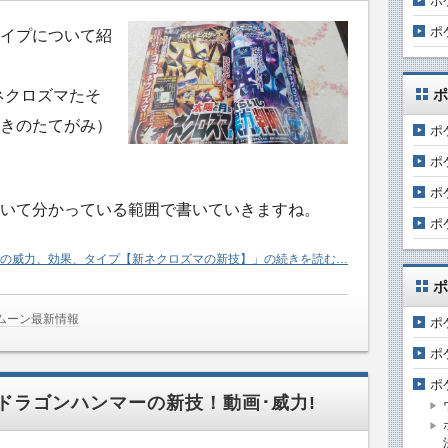
ポ
ポ
イプについて紹
ポ
ネクロズマたそ
きのたてがみ）
ポ
ポ
ポ
いて分かっている範囲で書いていきますね。
ポ
の威力、効果、タイプ【新ネクロズマの新技】」の続きを読む…
ポ
ムーン最新情報
ポ
ポ
ポ
ドラゴンハンマーの新技！動画･威力!