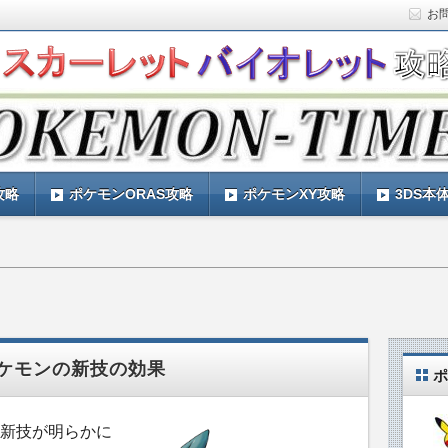
お
ト)の攻略や最新情報などをお届けする『POKEMON-
ットバイオレット)の育成論やお得な情報なども紹介していきま
『POKEMON-TIMES』
攻略
ポケモンORAS攻略
ポケモンXY攻略
3DS本
ケモンの新技の効果
ポ
新技が明らかに