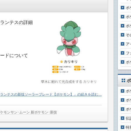
ポ
ポ
ランテスの詳細
ポ
そ
ア
フ
ードについて
ポ
ポ
ポ
ランテスの新技ソーラーブレード【ポケモン】」の続きを読む…
ポ
ポ
ケモンサン･ムーン 新ポケモン･新技
伝
特