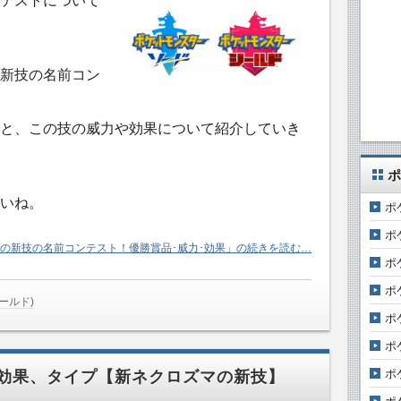
テストについて
新技の名前コン
と、この技の威力や効果について紹介していき
ポ
いね。
ポ
ポ
の新技の名前コンテスト！優勝賞品･威力･効果」の続きを読む…
ポ
ポ
ールド)
ポ
ポ
ポ
効果、タイプ【新ネクロズマの新技】