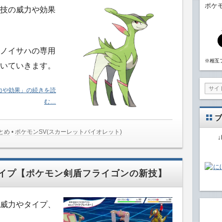
ポケ
技の威力や効果
ノイサハの専用
※相互
いていきます。
力や効果」の続きを読
む…
ブ
とめ
•
ポケモンSV(スカーレットバイオレット)
イプ【ポケモン剣盾フライゴンの新技】
威力やタイプ、