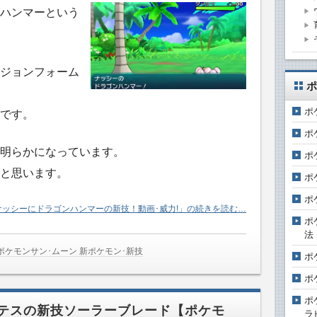
ハンマーという
ジョンフォーム
ポ
ポ
です。
ポ
明らかになっています。
ポ
と思います。
ポ
ポ
ッシーにドラゴンハンマーの新技！動画･威力!」の続きを読む…
ポ
法
ポケモンサン･ムーン 新ポケモン･新技
ポ
ポ
ポ
テスの新技ソーラーブレード【ポケモ
ラ