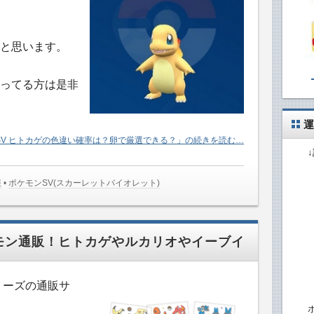
と思います。
ってる方は是非
運
SV ヒトカゲの色違い確率は？卵で厳選できる？」の続きを読む…
報
•
ポケモンSV(スカーレットバイオレット)
ケモン通販！ヒトカゲやルカリオやイーブイ
シリーズの通販サ