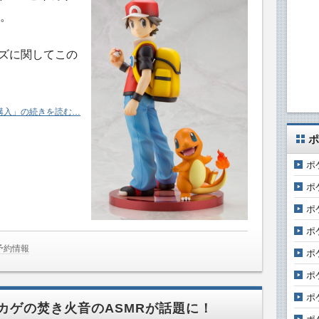
。
ッズに関してこの
販購入」の続きを読む…
ポ
ポ
ポ
ポ
ポ
予約情報
ポ
ポ
ポ
カゲの焚き火音のASMRが話題に！