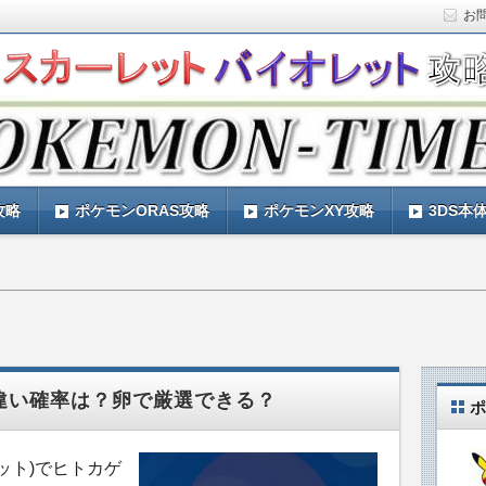
お
ト)の攻略や最新情報などをお届けする『POKEMON-
ットバイオレット)の育成論やお得な情報なども紹介していきま
『POKEMON-TIMES』
攻略
ポケモンORAS攻略
ポケモンXY攻略
3DS本
色違い確率は？卵で厳選できる？
ポ
ット)でヒトカゲ