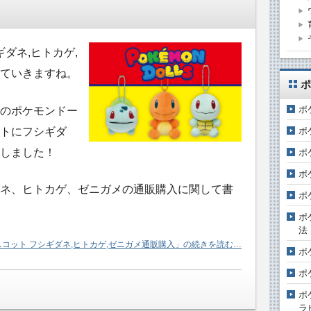
ダネ,ヒトカゲ,
ていきますね。
ポ
ポ
のポケモンドー
トにフシギダ
ポ
しました！
ポ
ポ
ネ、ヒトカゲ、ゼニガメの通販購入に関して書
ポ
ポ
法
スコット フシギダネ,ヒトカゲ,ゼニガメ通販購入」の続きを読む…
ポ
ポ
ポ
ラ