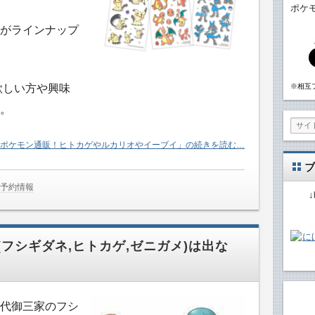
ポケ
がラインナップ
※相互
が欲しい方や興味
。
doポケモン通販！ヒトカゲやルカリオやイーブイ」の続きを読む…
ブ
や予約情報
フシギダネ,ヒトカゲ,ゼニガメ)は出な
代御三家のフシ