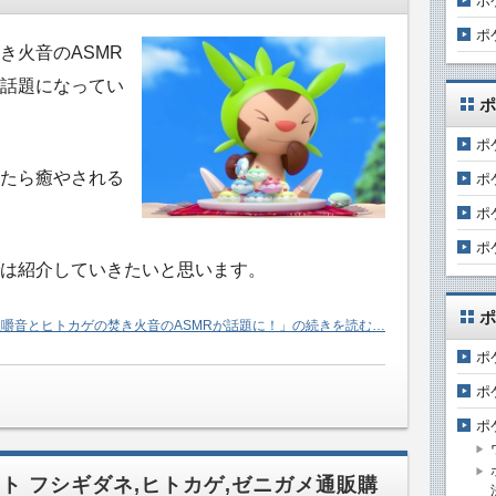
ポ
ポ
き火音のASMR
話題になってい
ポ
ポ
たら癒やされる
ポ
ポ
ポ
は紹介していきたいと思います。
ポ
嚼音とヒトカゲの焚き火音のASMRが話題に！」の続きを読む…
ポ
ポ
ポ
ト フシギダネ,ヒトカゲ,ゼニガメ通販購