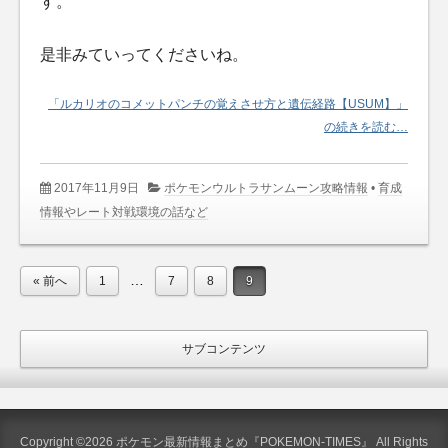
す。
是非みていってくださいね。
「ルカリオのコメットパンチの覚えさせ方と遺伝経路【USUM】」
の続きを読む…
2017年11月9日
ポケモンウルトラサンムーン攻略情報
•
育成
情報やレート対戦環境の話など
…
« 前へ
1
7
8
9
サブコンテンツ
Copyright ©2026 ポケモン最新情報まとめ『POKEMON-TIMES』 All Rights