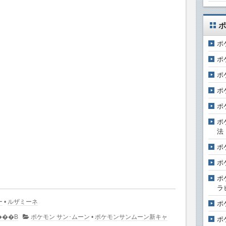
ポ
ポ
ポ
ポ
ポ
ポ
ポ
法
ポ
ポ
ポ
ラ
ー
•
ルザミーネ
ポ
����g�͂���܂���B
ポケモン サン･ムーン
•
ポケモンサンムーン新キャ
ポ