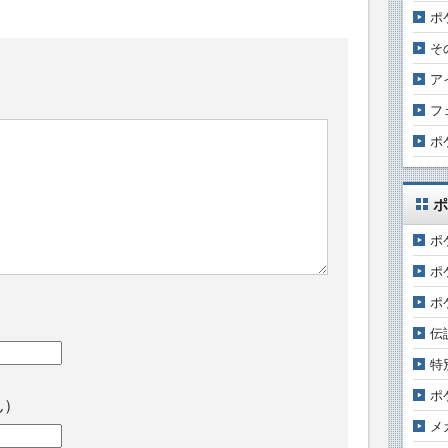
ポ
そ
ア
フ
ポ
ポ
ポ
ポ
ポ
伝
特
ポ
ん）
メ