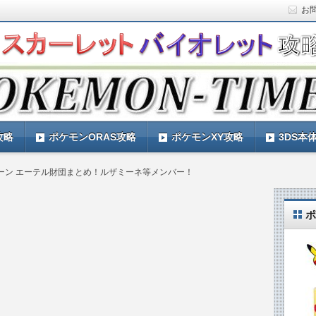
お
ト)の攻略や最新情報などをお届けする『POKEMON-
ットバイオレット)の育成論やお得な情報なども紹介していきま
『POKEMON-TIMES』
攻略
ポケモンORAS攻略
ポケモンXY攻略
3DS本
ーン エーテル財団まとめ！ルザミーネ等メンバー！
ポ