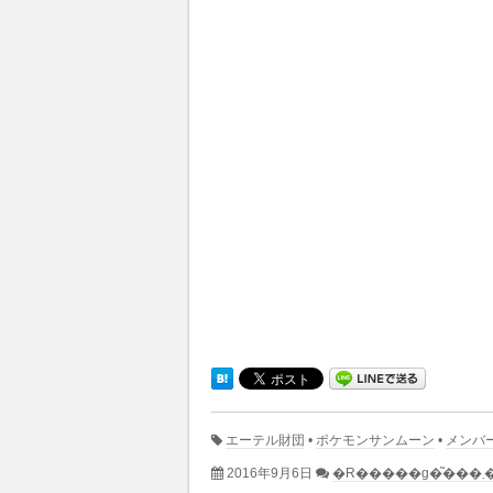
エーテル財団
•
ポケモンサンムーン
•
メンバ
2016年9月6日
�R�