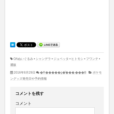
OAぬいぐるみ
•
シャンデラ
•
ジュペッタ
•
ヒトモシ
•
フワンテ
•
通販
2016年8月29日
�R�����g�͂���܂���B
ポケモ
ングッズ発売日や予約情報
コメントを残す
コメント