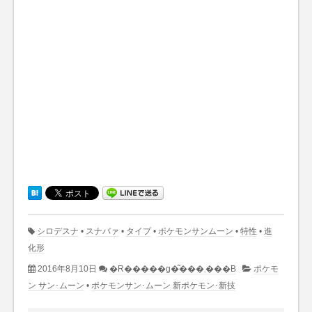
シロデスナ
•
スナバァ
•
タイプ
•
ポケモンサンムーン
•
特性
•
進
化形
2016年8月10日
�R�����g�͂���܂���B
ポケモ
ン サン･ムーン
•
ポケモンサン･ムーン 新ポケモン･新技