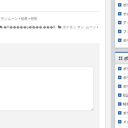
ポ
そ
ンサンムーン
•
効果
•
特性
ア
�R�����g�͂���܂���B
ポケモン サン･ムーン
•
フ
ポ
ポ
ポ
ポ
ポ
伝
特
ポ
メ