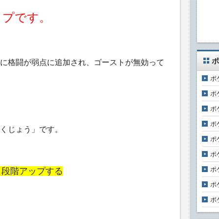
イプです。
ポ
に格闘が弱点に追加され、ゴーストが無効って
ポ
ポ
ポ
ポ
くじょう」です。
ポ
ポ
ポ
１段階アップする
ポ
ポ