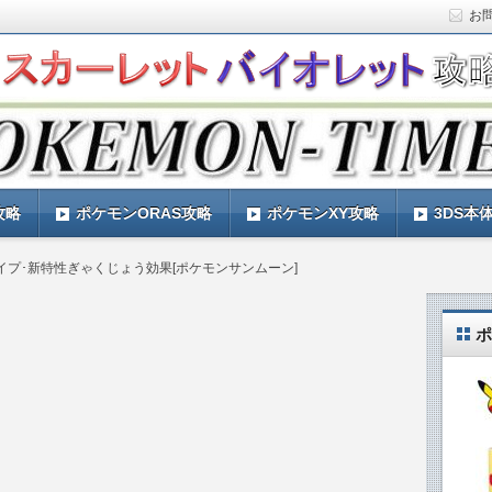
お
ト)の攻略や最新情報などをお届けする『POKEMON-
ットバイオレット)の育成論やお得な情報なども紹介していきま
『POKEMON-TIMES』
攻略
ポケモンORAS攻略
ポケモンXY攻略
3DS本
イプ･新特性ぎゃくじょう効果[ポケモンサンムーン]
ポ