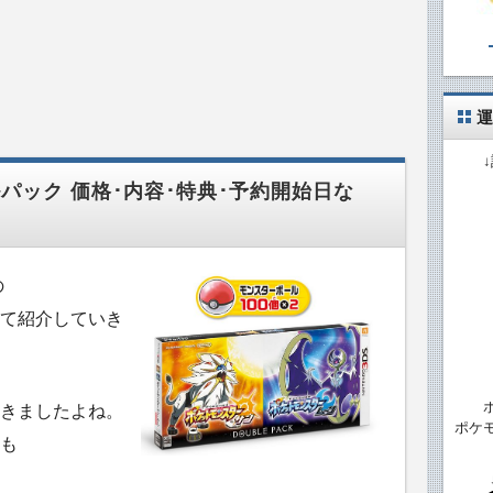
運
パック 価格･内容･特典･予約開始日な
の
いて紹介していき
きましたよね。
ポケ
も