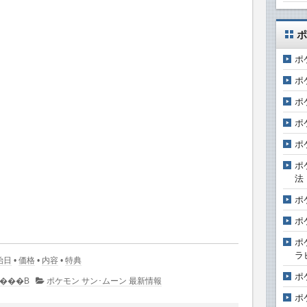
ポ
ポ
ポ
ポ
ポ
ポ
ポ
法
ポ
ポ
ポ
ラ
始日
•
価格
•
内容
•
特典
ポ
�R�����g�͂���܂���B
ポケモン サン･ムーン 最新情報
ポ