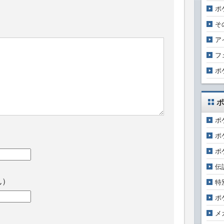
ポ
そ
ア
フ
ポ
ポ
ポ
ポ
ポ
伝
ん）
特
ポ
メ