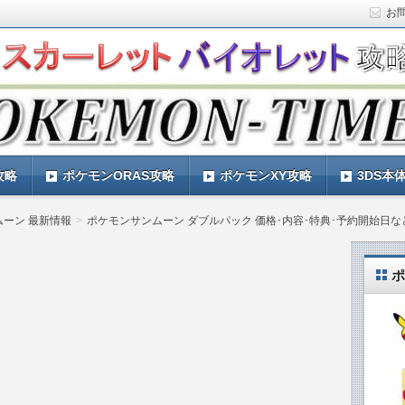
お
ト)の攻略や最新情報などをお届けする『POKEMON-
ットバイオレット)の育成論やお得な情報なども紹介していきま
『POKEMON-TIMES』
攻略
ポケモンORAS攻略
ポケモンXY攻略
3DS本
ムーン 最新情報
ポケモンサンムーン ダブルパック 価格･内容･特典･予約開始日な
ポ