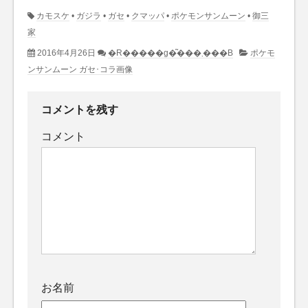
カモスケ
•
ガジラ
•
ガセ
•
クマッパ
•
ポケモンサンムーン
•
御三
家
2016年4月26日
�R�����g�͂���܂���B
ポケモ
ンサンムーン ガセ･コラ画像
コメントを残す
コメント
お名前