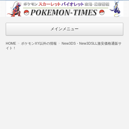
ポケモン最新
情報まとめ
『POKEMON-
メインメニュー
TIMES』
HOME
ポケモンXY以外の情報
New3DS・New3DSLL激安価格通販サ
イト！