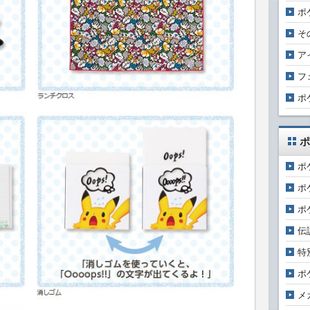
ポ
そ
ア
フ
ポ
ポ
ポ
ポ
ポ
伝
特
ポ
メ