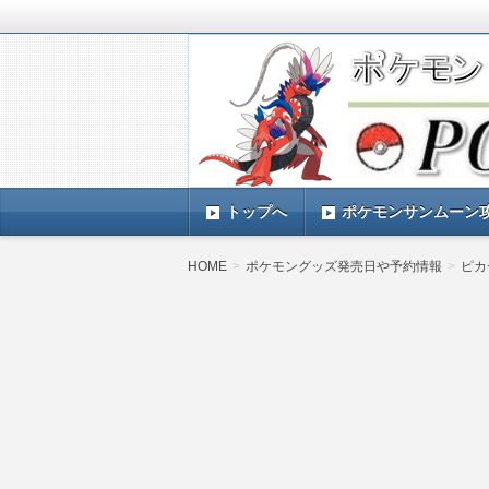
ポケモンSV(スカーレットバイオレッ
TIMES』 ポケモンSV(スカーレ
ポケモン最新情報まとめ
す。
トップへ
ポケモンサンムーン
HOME
ポケモングッズ発売日や予約情報
ピカ