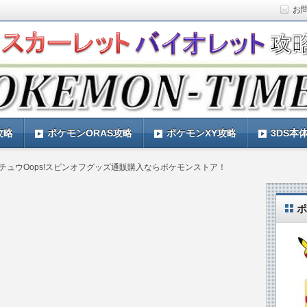
お
ト)の攻略や最新情報などをお届けする『POKEMON-
ットバイオレット)の育成論やお得な情報なども紹介していきま
『POKEMON-TIMES』
攻略
ポケモンORAS攻略
ポケモンXY攻略
3DS本
チュウOops!スピンオフグッズ通販購入ならポケモンストア！
ポ