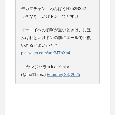
デカヌチャン わんぱくH252B252
うそなき→いけドン→てだすけ
イーユイへの初撃が重いときは、にほ
んばれといけドンの前にエールで回復
いれるとよいかも？
pic.twitter.com/uorfMTnXs4
— ヤマジソラ a.k.a. Ymjsr
(@the11sora)
February 28, 2025