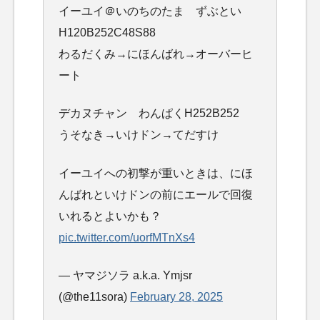
イーユイ＠いのちのたま ずぶとい
H120B252C48S88
わるだくみ→にほんばれ→オーバーヒ
ート
デカヌチャン わんぱくH252B252
うそなき→いけドン→てだすけ
イーユイへの初撃が重いときは、にほ
んばれといけドンの前にエールで回復
いれるとよいかも？
pic.twitter.com/uorfMTnXs4
— ヤマジソラ a.k.a. Ymjsr
(@the11sora)
February 28, 2025