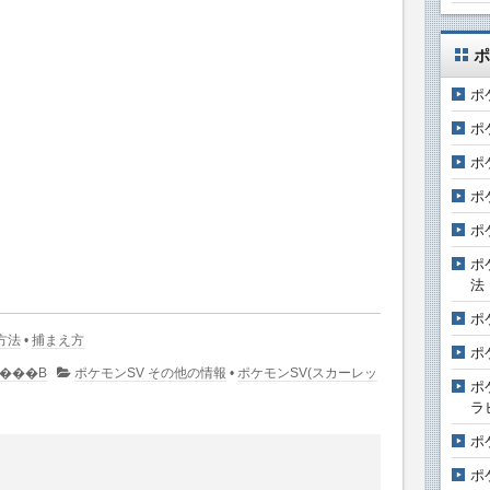
ポ
ポ
ポ
ポ
ポ
ポ
ポ
法
ポ
方法
•
捕まえ方
ポ
�R�����g�͂���܂���B
ポケモンSV その他の情報
•
ポケモンSV(スカーレッ
ポ
ラ
ポ
ポ