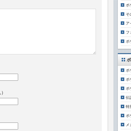
ポ
そ
ア
フ
ポ
ポ
ポ
ポ
ポ
ん）
伝
特
ポ
メ