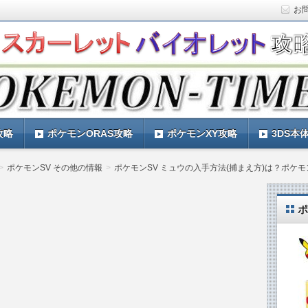
お
ト)の攻略や最新情報などをお届けする『POKEMON-
ットバイオレット)の育成論やお得な情報なども紹介していきま
『POKEMON-TIMES』
攻略
ポケモンORAS攻略
ポケモンXY攻略
3DS本
ポケモンSV その他の情報
ポケモンSV ミュウの入手方法(捕まえ方)は？ポケ
ポ