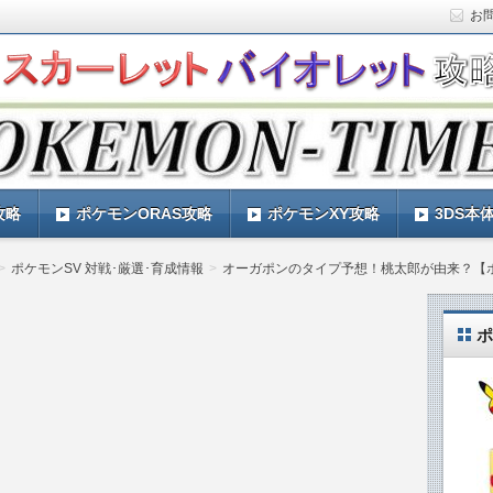
お
ト)の攻略や最新情報などをお届けする『POKEMON-
ットバイオレット)の育成論やお得な情報なども紹介していきま
『POKEMON-TIMES』
攻略
ポケモンORAS攻略
ポケモンXY攻略
3DS本
ポケモンSV 対戦･厳選･育成情報
オーガポンのタイプ予想！桃太郎が由来？【ポ
ポ