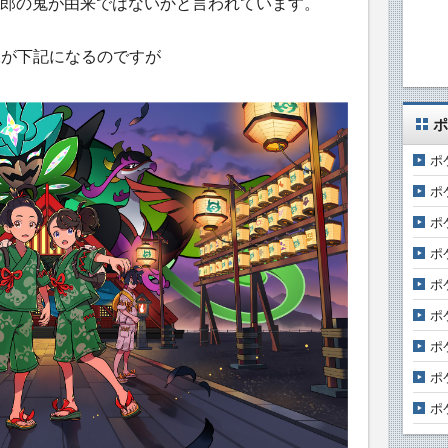
郎の鬼が由来ではないかと言われています。
像が下記になるのですが
ポ
ポ
ポ
ポ
ポ
ポ
ポ
ポ
ポ
ポ