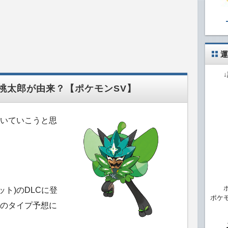
運
桃太郎が由来？【ポケモンSV】
いていこうと思
ト)のDLCに登
ポケ
のタイプ予想に