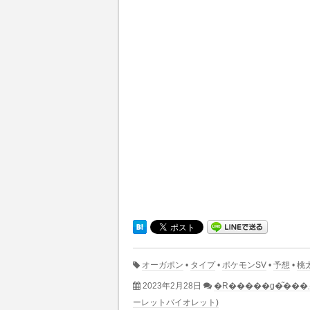
オーガポン
•
タイプ
•
ポケモンSV
•
予想
•
桃
2023年2月28日
ーレットバイオレット)