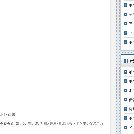
ポ
そ
ア
フ
ポ
ポ
ポ
ポ
ポ
伝
特
太郎
•
由来
ポ
�R�����g�͂���܂���B
ポケモンSV 対戦･厳選･育成情報
•
ポケモンSV(スカ
メ