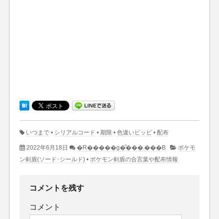
いつまで
•
シリアルコード
•
期限
•
色違いピッピ
•
配布
2022年6月18日
�R�����g�͂���܂���B
ポケモ
ン剣盾(ソード･シールド)
•
ポケモン剣盾の合言葉や配布情報
コメントを残す
コメント