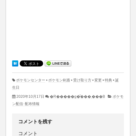
ポケモンセンター
•
ポケモン剣盾
•
受け取り方
•
変更
•
特典
•
誕
生日
2020年10月17日
�R�����g�͂���܂���B
ポケモ
ン配信･配布情報
コメントを残す
コメント