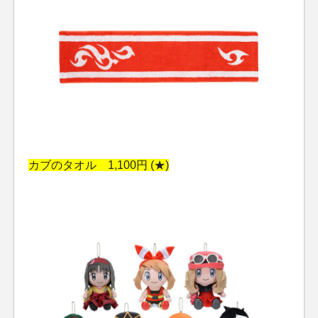
カブのタオル 1,100円 (★)