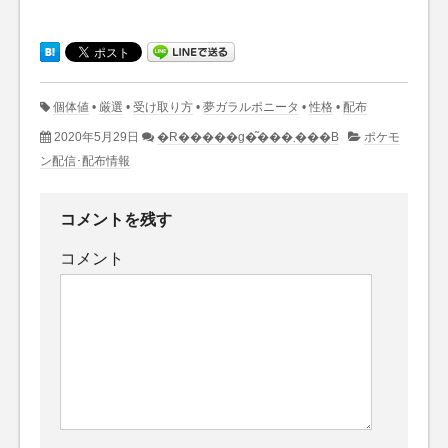
個体値
•
厳選
•
受け取り方
•
夢ガラルポニータ
•
性格
•
配布
2020年5月29日
�R�����g�͂���܂���B
ポケモ
ン配信･配布情報
コメントを残す
コメント